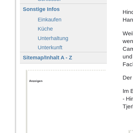
Sonstige Infos
Hin
Einkaufen
Hand
Küche
Weil
Unterhaltung
wen
Unterkunft
Cam
und
Sitemap/Inhalt A - Z
Fac
Der
Anzeigen
Im B
- Hi
Tje