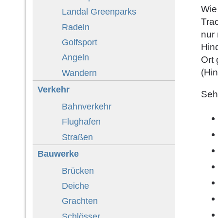
Wie
Landal Greenparks
Tra
Radeln
nur
Golfsport
Hind
Angeln
Ort
(Hi
Wandern
Verkehr
Seh
Bahnverkehr
Flughafen
Straßen
Bauwerke
Brücken
Deiche
Grachten
Schlösser