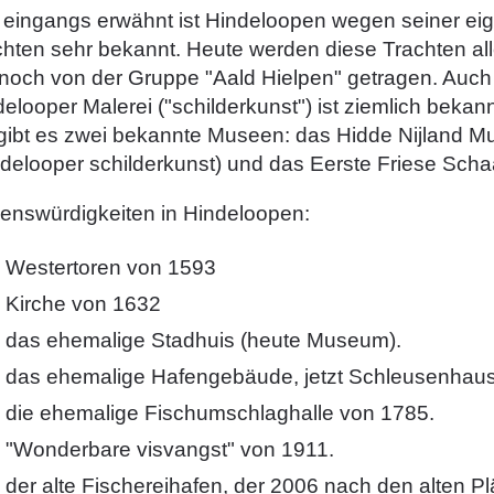
 eingangs erwähnt ist Hindeloopen wegen seiner ei
chten sehr bekannt. Heute werden diese Trachten al
 noch von der Gruppe "Aald Hielpen" getragen. Auch
elooper Malerei ("schilderkunst") ist ziemlich bekann
 gibt es zwei bekannte Museen: das Hidde Nijland 
ndelooper schilderkunst) und das Eerste Friese Sc
enswürdigkeiten in Hindeloopen:
Westertoren von 1593
Kirche von 1632
das ehemalige Stadhuis (heute Museum).
das ehemalige Hafengebäude, jetzt Schleusenhaus
die ehemalige Fischumschlaghalle von 1785.
"Wonderbare visvangst" von 1911.
der alte Fischereihafen, der 2006 nach den alten P