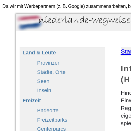
Da wir mit Werbepartnern (z. B. Google) zusammenarbeiten, b
Sta
Land & Leute
Provinzen
In
Städte, Orte
(H
Seen
Inseln
Hin
Freizeit
Einw
Reg
Badeorte
eig
Freizeitparks
spie
Centerparcs