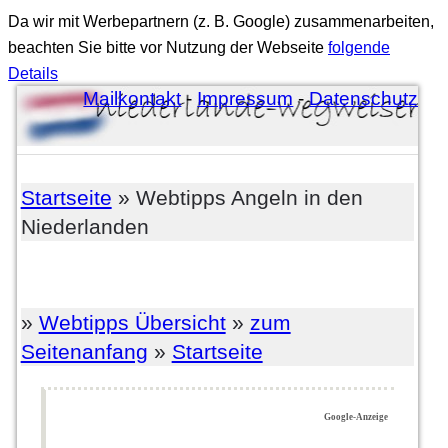
Da wir mit Werbepartnern (z. B. Google) zusammenarbeiten,
beachten Sie bitte vor Nutzung der Webseite
folgende
Details
Mailkontakt
-
Impressum
-
Datenschutz
Startseite
» Webtipps Angeln in den
Niederlanden
»
Webtipps Übersicht
»
zum
Seitenanfang
»
Startseite
Google-Anzeige