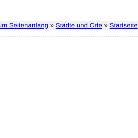
um Seitenanfang
»
Städte und Orte
»
Startseite