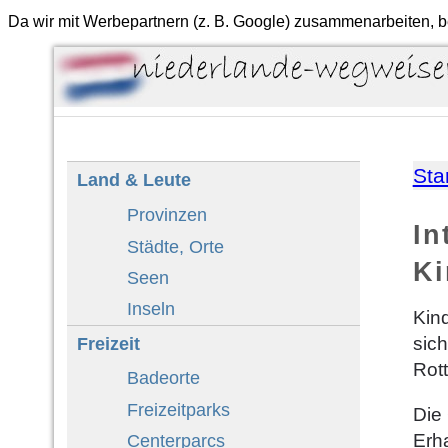
Da wir mit Werbepartnern (z. B. Google) zusammenarbeiten, b
Sta
Land & Leute
Provinzen
In
Städte, Orte
Ki
Seen
Inseln
Kind
Freizeit
sic
Rott
Badeorte
Freizeitparks
Die
Erh
Centerparcs