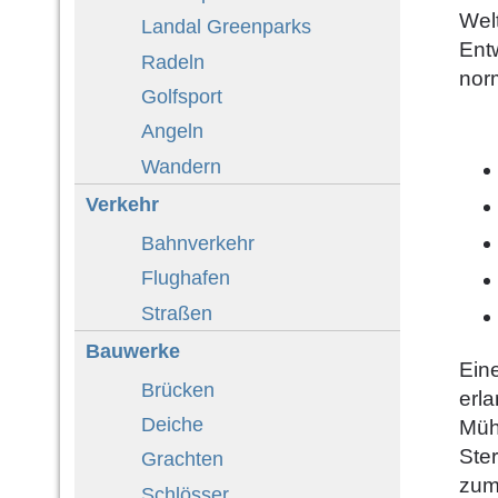
Wel
Landal Greenparks
Ent
Radeln
nor
Golfsport
Angeln
Wandern
Verkehr
Bahnverkehr
Flughafen
Straßen
Bauwerke
Ein
Brücken
erla
Deiche
Müh
Ster
Grachten
zum
Schlösser