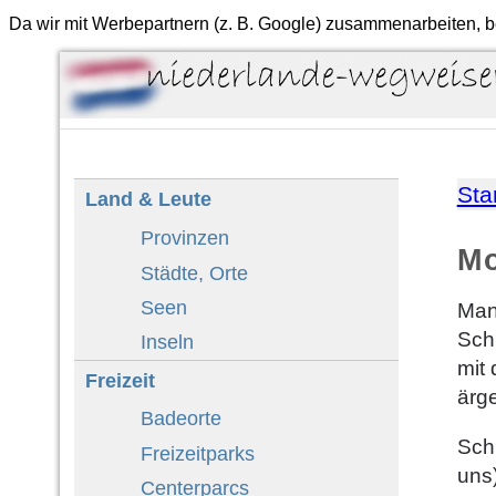
Da wir mit Werbepartnern (z. B. Google) zusammenarbeiten, b
Sta
Land & Leute
Provinzen
Mo
Städte, Orte
Seen
Man
Sch
Inseln
mit
Freizeit
ärg
Badeorte
Schi
Freizeitparks
uns)
Centerparcs