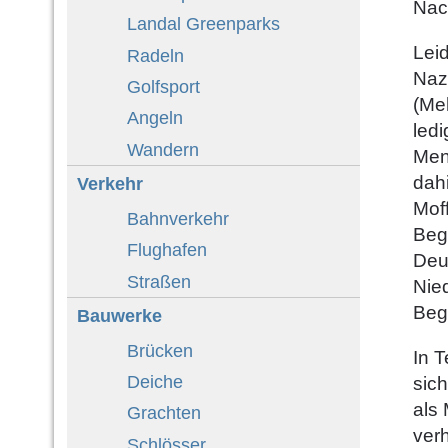
Nac
Landal Greenparks
Lei
Radeln
Naz
Golfsport
(Meh
Angeln
ledi
Wandern
Men
dahi
Verkehr
Moff
Bahnverkehr
Begr
Flughafen
Deu
Straßen
Nie
Begr
Bauwerke
Brücken
In 
Deiche
sich
als
Grachten
ver
Schlösser