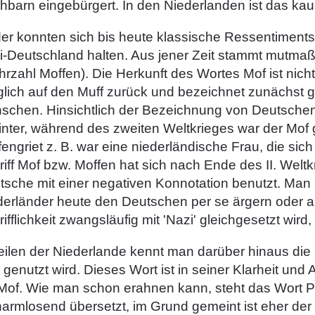
hbarn eingebürgert. In den Niederlanden ist das ka
der konnten sich bis heute klassische Ressentiments
i-Deutschland halten. Aus jener Zeit stammt mutmaß
rzahl Moffen). Die Herkunft des Wortes Mof ist nich
glich auf den Muff zurück und bezeichnet zunächst g
schen. Hinsichtlich der Bezeichnung von Deutschen 
nter, während des zweiten Weltkrieges war der Mof 
engriet z. B. war eine niederländische Frau, die sic
iff Mof bzw. Moffen hat sich nach Ende des II. Weltk
tsche mit einer negativen Konnotation benutzt. Ma
derländer heute den Deutschen per se ärgern oder a
ifflichkeit zwangsläufig mit 'Nazi' gleichgesetzt wird, i
Teilen der Niederlande kennt man darüber hinaus di
 genutzt wird. Dieses Wort ist in seiner Klarheit und A
 Mof. Wie man schon erahnen kann, steht das Wort P
harmlosend übersetzt, im Grund gemeint ist eher de